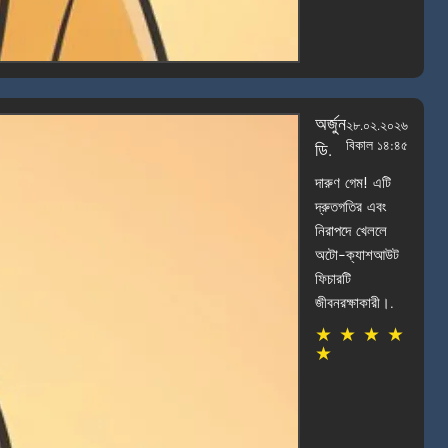
অর্জুন
২৮.০২.২০২৬
বিকাল ১৪:৪৫
ডি.
দারুণ গেম! এটি
দ্রুতগতির এবং
নিরাপদে খেললে
অটো-ক্যাশআউট
ফিচারটি
জীবনরক্ষাকারী।.
★
★
★
★
★