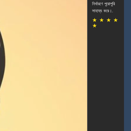
নির্ধারণে পুরোপুরি
সাহায্য করে।.
★
★
★
★
★