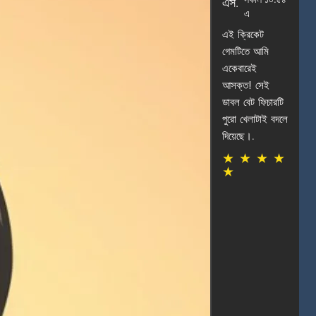
সকাল ১০:৫৪
এস.
এ
এই ক্রিকেট
গেমটিতে আমি
একেবারেই
আসক্ত! সেই
ডাবল বেট ফিচারটি
পুরো খেলাটাই বদলে
দিয়েছে।.
★
★
★
★
★