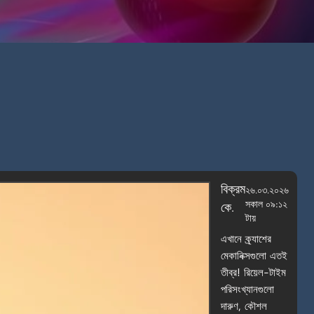
বিক্রম
২৬.০৩.২০২৬
সকাল ০৯:১২
কে.
টায়
এখানে ক্র্যাশের
মেকানিক্সগুলো এতই
তীব্র! রিয়েল-টাইম
পরিসংখ্যানগুলো
দারুণ, কৌশল