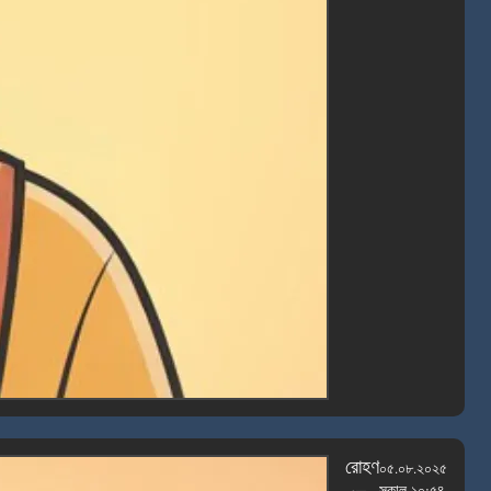
রোহণ
০৫.০৮.২০২৫