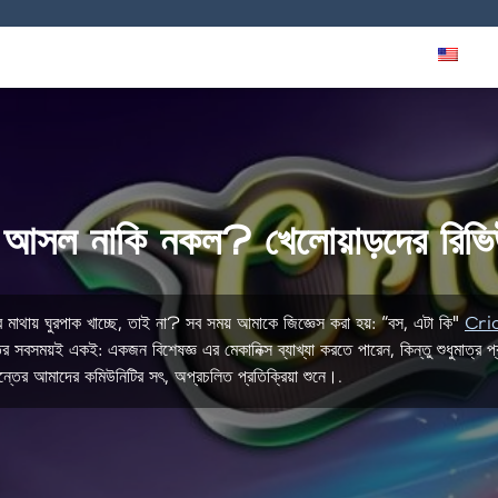
ূল্যে খেলুন
ক্যাসিনোগুলো
এপিকে ডাউনলোড করুন
কৌশল
সমীক্ষা
EN
 নাকি নকল? খেলোয়াড়দের রিভিউ 
মাথায় ঘুরপাক খাচ্ছে, তাই না? সব সময় আমাকে জিজ্ঞেস করা হয়: “বস, এটা কি"
Cri
বসময়ই একই: একজন বিশেষজ্ঞ এর মেকানিক্স ব্যাখ্যা করতে পারেন, কিন্তু শুধুমাত্র প
ান্তের আমাদের কমিউনিটির সৎ, অপ্রচলিত প্রতিক্রিয়া শুনে।.